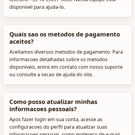
disponivel para ajuda-lo.
Quais sao os metodos de pagamento
aceitos?
Aceitamos diversos metodos de pagamento. Para
informacoes detalhadas sobre os metodos
disponiveis, entre em contato com nosso suporte
ou consulte a secao de ajuda do site.
Como posso atualizar minhas
informacoes pessoais?
Apos fazer login em sua conta, acesse as
configuracoes do perfil para atualizar suas
informacoes pessoais, como endereco de e-mail,