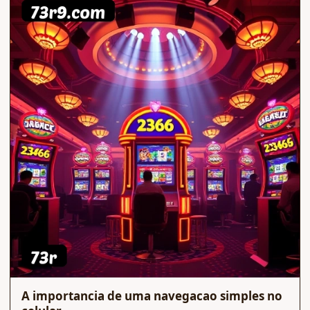
A importancia de uma navegacao simples no