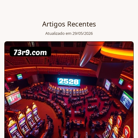
Artigos Recentes
Atualizado em 29/05/2026