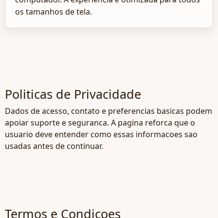
os tamanhos de tela.
Politicas de Privacidade
Dados de acesso, contato e preferencias basicas podem
apoiar suporte e seguranca. A pagina reforca que o
usuario deve entender como essas informacoes sao
usadas antes de continuar.
Termos e Condicoes