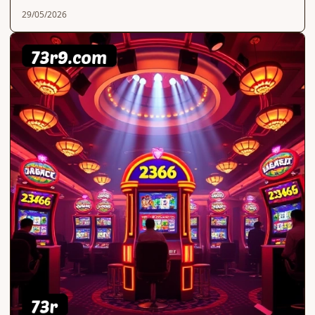
29/05/2026