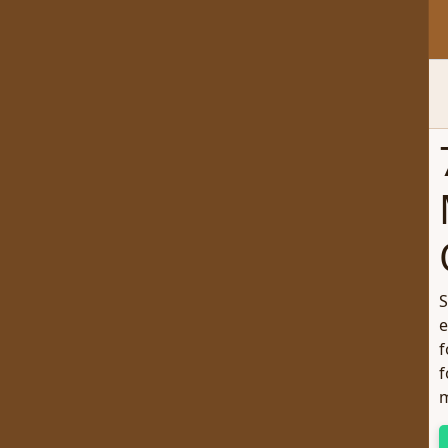
S
e
f
f
m