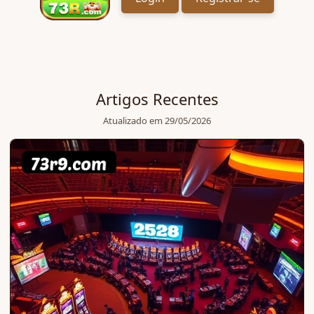
Artigos Recentes
Atualizado em 29/05/2026