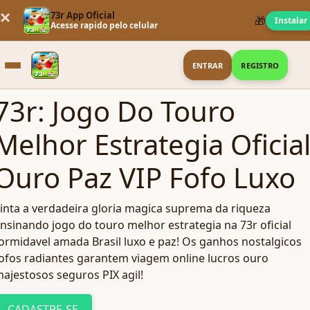
×
73r App Oficial
🎁
Instalar
Acesse rapido pelo celular
ENTRAR
REGISTRO
73r: Jogo Do Touro
Melhor Estrategia Oficia
Ouro Paz VIP Fofo Luxo
inta a verdadeira gloria magica suprema da riqueza
nsinando jogo do touro melhor estrategia na 73r oficial
ormidavel amada Brasil luxo e paz! Os ganhos nostalgicos
ofos radiantes garantem viagem online lucros ouro
ajestosos seguros PIX agil!
CADASTRE-SE