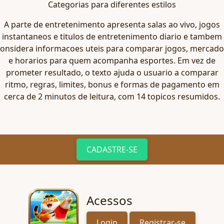
Categorias para diferentes estilos
A parte de entretenimento apresenta salas ao vivo, jogos
instantaneos e titulos de entretenimento diario e tambem
considera informacoes uteis para comparar jogos, mercado
e horarios para quem acompanha esportes. Em vez de
prometer resultado, o texto ajuda o usuario a comparar
ritmo, regras, limites, bonus e formas de pagamento em
cerca de 2 minutos de leitura, com 14 topicos resumidos.
CADASTRE-SE
Acessos
Login
Registrar-se